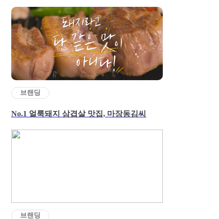
브랜딩
No.1 얼룩돼지 삼겹살 맛집, 마장동김씨
브랜딩