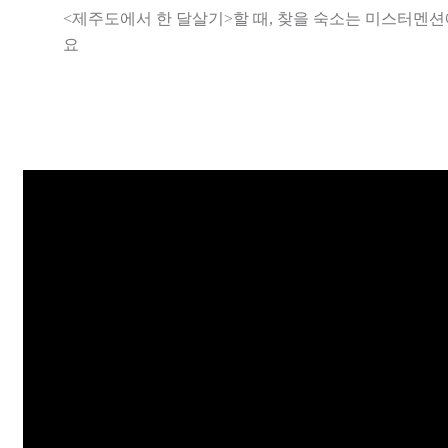
<제주도에서 한 달살기>할 때, 찾을 숙소는 미스터멘
요