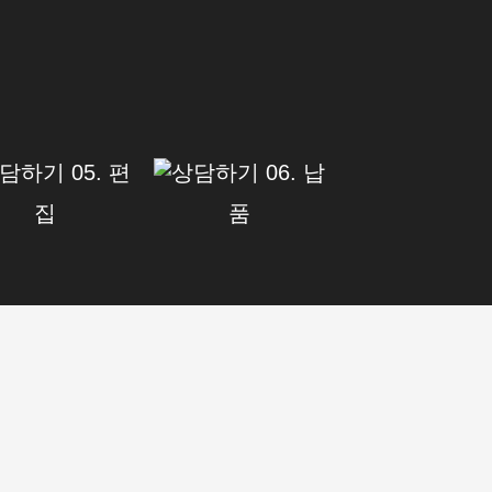
05. 편
06. 납
집
품