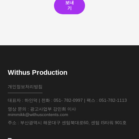
보내
기
Withus Production
개인정보처리방침
대표자 : 하인덕 | 전화 : 051- 782-0997 | 팩스 : 051-782-1113
영상 문의 : 광고사업부 강민희 이사
mimmikk@withuscontents.com
주소 : 부산광역시 해운대구 센텀북대로60, 센텀 IS타워 901호