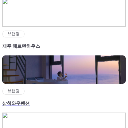
브랜딩
제주 헤르멘하우스
브랜딩
삼척와우펜션