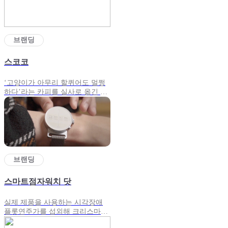
브랜딩
스코코
‘고양이가 아무리 할퀴어도 멀쩡
하다’라는 카피를 실사로 옮긴 기
획 광고
브랜딩
스마트점자워치 닷
실제 제품을 사용하는 시각장애
플롯연주가를 섭외해 크리스마스
선물 기획으로 제작한 감성광고