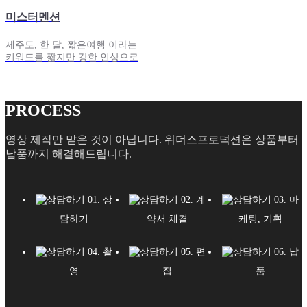
미스터멘션
제주도, 한 달, 짧은여행 이라는
키워드를 짧지만 강한 인상으로
남겨 자연스럽게 브랜드가 연상되
게 만든 범퍼광고
PROCESS
영상 제작만 맡은 것이 아닙니다. 위더스프로덕션은 상품부터
납품까지 해결해드립니다.
01. 상
02. 계
03. 마
담하기
약서 체결
케팅, 기획
04. 촬
05. 편
06. 납
영
집
품