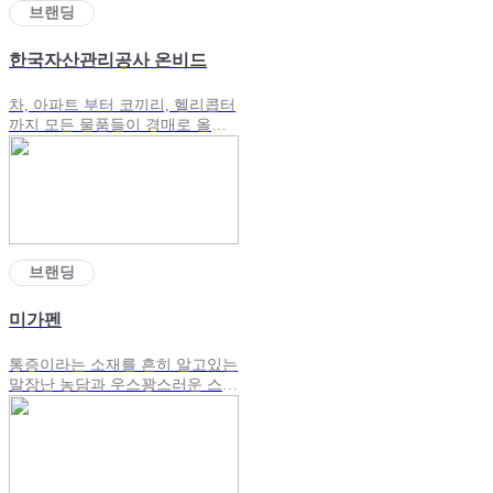
브랜딩
한국자산관리공사 온비드
차, 아파트 부터 코끼리, 헬리콥터
까지 모든 물품들이 경매로 올라
오는 온비드를 가장 직관적으로
손쉽게 표현한 브랜딩광고
브랜딩
미가펜
통증이라는 소재를 흔히 알고있는
말장난 농담과 우스꽝스러운 스토
리로 풀어낸 브랜딩 광고