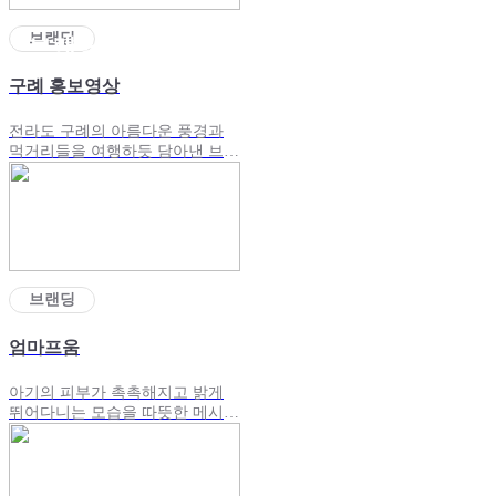
브랜딩
브랜딩
구례 홍보영상
전라도 구례의 아름다운 풍경과
먹거리들을 여행하듯 담아낸 브랜
딩 영상
브랜딩
엄마프움
아기의 피부가 촉촉해지고 밝게
뛰어다니는 모습을 따뜻한 메시지
와 함께 녹인 브랜딩 광고